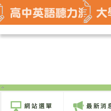
基隆光隆家商
|
登入
|
回教務處
|