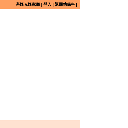
基隆光隆家商
登入
返回幼保科
|
|
|