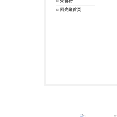
榮譽榜
回光隆首頁
0