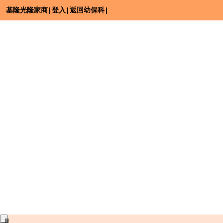
基隆光隆家商
|
登入
|
返回幼保科
|
⏸