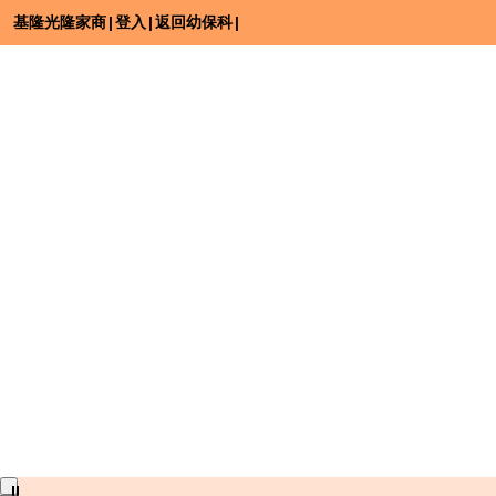
基隆光隆家商
|
登入
|
返回幼保科
|
⏸