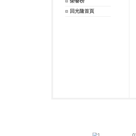
榮譽榜
回光隆首頁
0