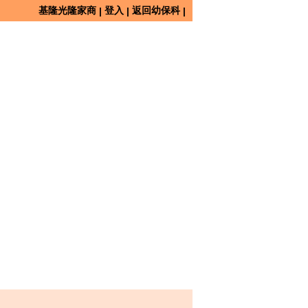
基隆光隆家商
登入
返回幼保科
|
|
|