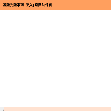
基隆光隆家商
|
登入
|
返回幼保科
|
⏸